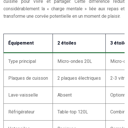
cuisine pour vivre et partager. Cette différence réduit
considérablement la « charge mentale » liée aux repas et
transforme une corvée potentielle en un moment de plaisir.
Équipement
2 étoiles
3 étoile
Type principal
Micro-ondes 20L
Micro-o
Plaques de cuisson
2 plaques électriques
2-3 vitr
Lave-vaisselle
Absent
Optionne
Réfrigérateur
Table-top 120L
Combiné